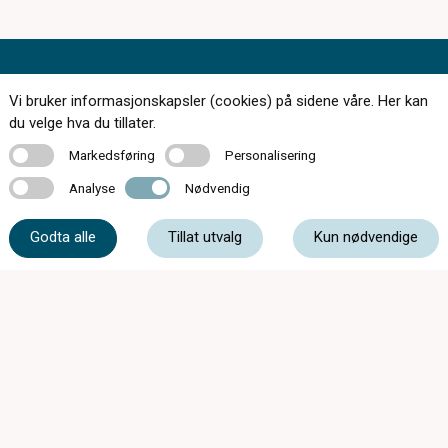
Kontakt oss
Vi bruker informasjonskapsler (cookies) på sidene våre. Her kan
du velge hva du tillater.
Markedsføring
Personalisering
Markedsføring
Personalisering
Analyse
Nødvendig
55 11 77 50
Analyse
Nødvendig
Godta alle
Tillat utvalg
Kun nødvendige
post@fanaoptikk.no
Østre Nesttunveien 10, 5221 Nesttun