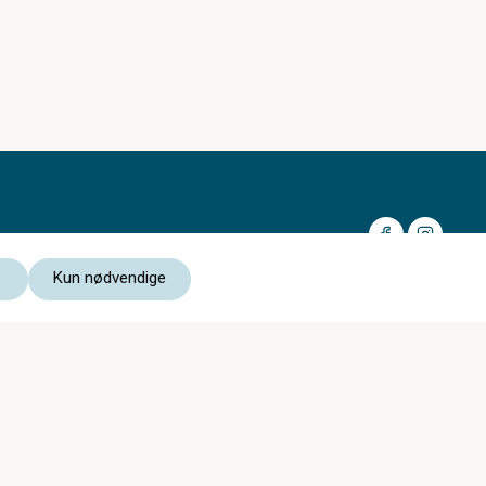
Kun nødvendige
Medlem av:
Les vår personvernerklæring
Kjøpsvilkår nettbutikk