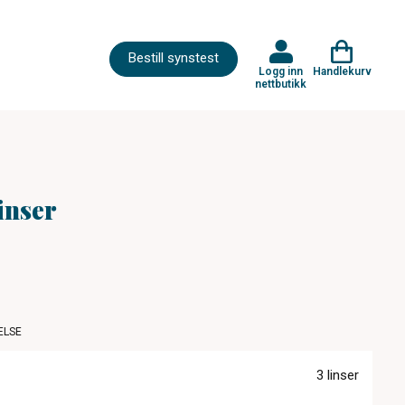
Bestill synstest
Logg inn
Handlekurv
nettbutikk
linser
ELSE
3 linser