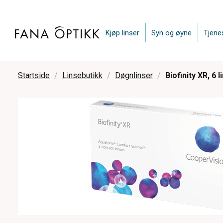
Kjøp linser
Syn og øyne
Tjene
Startside
Linsebutikk
Døgnlinser
Biofinity XR, 6 l