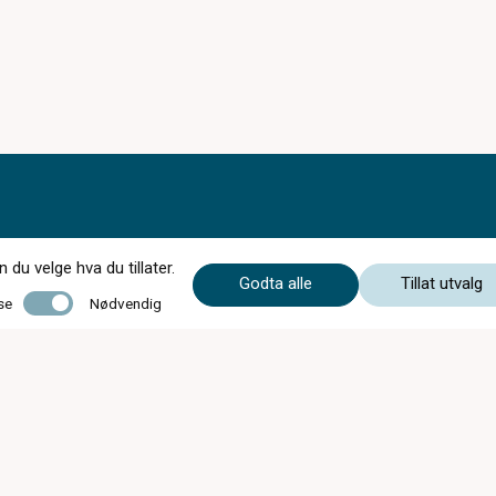
du velge hva du tillater.
Godta alle
Tillat utvalg
Nødvendig
se
Nødvendig
SOMMERTID FRA 15.06.26 - 16.08.26
Mandag-onsdag: 9-17
Torsdag: 9-19
Fredag: 9-17
Lørdag: 10-15