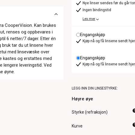
Nye linser sendes før du går t
Ingen bindingstid
Les mer
 fra CooperVision. Kan brukes
s ut, renses og oppbevares i
Engangskjøp
til 6 netter/7 dager. Etter én
Kjøp nå og få linsene sendt hje
bruk tar du ut linsene hver
eetui med linsevæske over
Engangskjøp
 de kastes og erstattes med
Kjøp nå og få linsene sendt hje
oe lengere leveringstid. Ved
ne øyne.
LEGG INN DIN LINSESTYRKE:
Høyre øye
Styrke (refraksjon)
Kurve