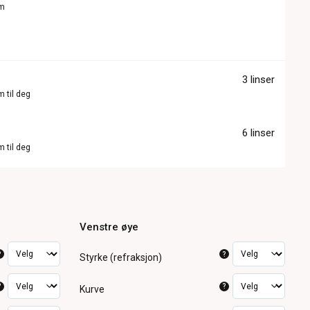
om
3 linser
m til deg
6 linser
m til deg
Venstre øye
?
?
Styrke (refraksjon)
?
?
Kurve