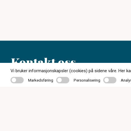
Kontakt oss
Vi bruker informasjonskapsler (cookies) på sidene våre. Her kan 
Markedsføring
Personalisering
Analyse
Markedsføring
Personalisering
Analy
55 11 77 50