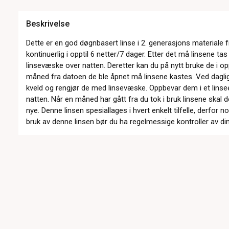
Beskrivelse
Dette er en god døgnbasert linse i 2. generasjons materiale
kontinuerlig i opptil 6 netter/7 dager. Etter det må linsene ta
linsevæske over natten. Deretter kan du på nytt bruke de i opp
måned fra datoen de ble åpnet må linsene kastes. Ved daglig 
kveld og rengjør de med linsevæske. Oppbevar dem i et lins
natten. Når en måned har gått fra du tok i bruk linsene skal
nye. Denne linsen spesiallages i hvert enkelt tilfelle, derfor n
bruk av denne linsen bør du ha regelmessige kontroller av di