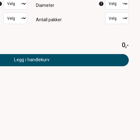
?
?
Diameter
Antall pakker
0,-
Legg i handlekurv