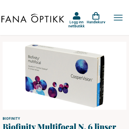
Logg inn
Handlekurv
nettbutikk
BIOFINITY
Biofinity Multifocal N, 6 linser