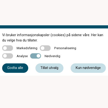
Vi bruker informasjonskapsler (cookies) på sidene våre. Her kan
Kontakt oss
du velge hva du tillater.
Markedsføring
Personalisering
Markedsføring
Personalisering
Analyse
Nødvendig
Analyse
Nødvendig
55 11 77 50
Godta alle
Tillat utvalg
Kun nødvendige