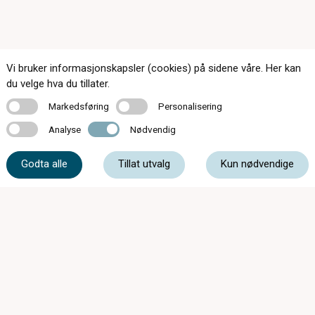
Vi bruker informasjonskapsler (cookies) på sidene våre. Her kan
du velge hva du tillater.
Kontakt oss
Markedsføring
Personalisering
Markedsføring
Personalisering
Analyse
Nødvendig
Analyse
Nødvendig
55 11 77 50
Godta alle
Tillat utvalg
Kun nødvendige
post@fanaoptikk.no